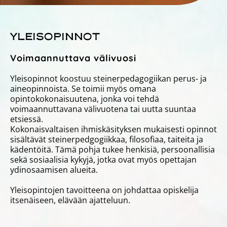
YLEISOPINNOT
Voimaannuttava välivuosi
Yleisopinnot koostuu steinerpedagogiikan perus- ja
aineopinnoista. Se toimii myös omana
opintokokonaisuutena, jonka voi tehdä
voimaannuttavana välivuotena tai uutta suuntaa
etsiessä.
Kokonaisvaltaisen ihmiskäsityksen mukaisesti opinnot
sisältävät steinerpedgogiikkaa, filosofiaa, taiteita ja
kädentöitä. Tämä pohja tukee henkisiä, persoonallisia
sekä sosiaalisia kykyjä, jotka ovat myös opettajan
ydinosaamisen alueita.
Yleisopintojen tavoitteena on johdattaa opiskelija
itsenäiseen, elävään ajatteluun.