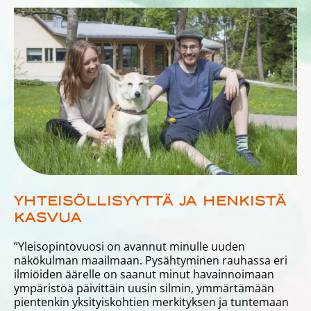
YHTEISÖLLISYYTTÄ JA HENKISTÄ
KASVUA
”Yleisopintovuosi on avannut minulle uuden
näkökulman maailmaan. Pysähtyminen rauhassa eri
ilmiöiden äärelle on saanut minut havainnoimaan
ympäristöä päivittäin uusin silmin, ymmärtämään
pientenkin yksityiskohtien merkityksen ja tuntemaan