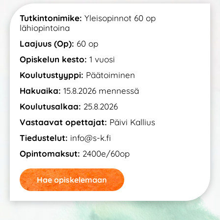
Tutkintonimike:
Yleisopinnot 60 op
lähiopintoina
Laajuus (Op):
60 op
Opiskelun kesto:
1 vuosi
Koulutustyyppi:
Päätoiminen
Hakuaika:
15.8.2026 mennessä
Koulutusalkaa:
25.8.2026
Vastaavat opettajat:
Päivi Kallius
Tiedustelut:
info@s-k.fi
Opintomaksut:
2400e/60op
Hae opiskelemaan