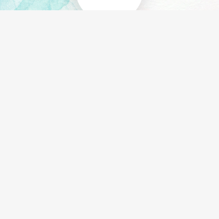
SNELLMAN-
KORKEAKOULU
Puuskakuja 14
00850 Helsinki
info(at)s-k.fi
Toimisto: 09 6211 060
Y-tunnus: 0370501-4
Laskutusosoitteet
SEURAA MEITÄ